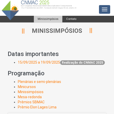
CNMAC
2025
XLIV Congresso Nacional de Matemática Aplicada e Computacional
15 a 19 de Setembro de 2025 - Fundação Getulio Vargas, Rio de Janeiro, RJ
Toggl
Minissimpósios
Contato
MINISSIMPÓSIOS
Datas importantes
15/09/2025 a 19/09/2025
Realização do CNMAC 2025
Programação
Plenárias e semi-plenárias
Minicursos
Minissimpósios
Mesa-redonda
Prêmios SBMAC
Prêmio Elon Lages Lima