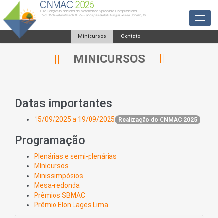
CNMAC
2025
XLIV Congresso Nacional de Matemática Aplicada e Computacional
15 a 19 de Setembro de 2025 - Fundação Getulio Vargas, Rio de Janeiro, RJ
Toggl
Minicursos
Contato
MINICURSOS
Datas importantes
15/09/2025 a 19/09/2025
Realização do CNMAC 2025
Programação
Plenárias e semi-plenárias
Minicursos
Minissimpósios
Mesa-redonda
Prêmios SBMAC
Prêmio Elon Lages Lima