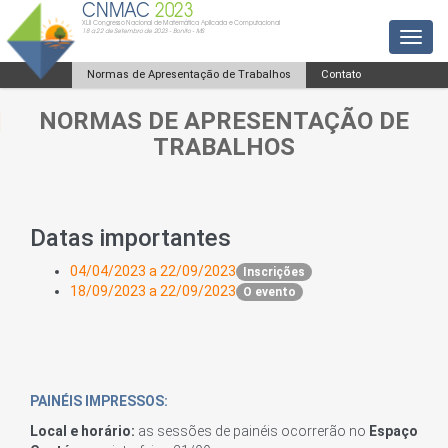
CNMAC
2023
XLII Congresso Nacional de Matemática Aplicada e Computacional
18 a 22 de Setembro de 2023 - Bonito - MS
Toggl
Normas de Apresentação de Trabalhos
Contato
NORMAS DE APRESENTAÇÃO DE
TRABALHOS
Datas importantes
04/04/2023 a 22/09/2023
Inscrições
18/09/2023 a 22/09/2023
O evento
PAINÉIS IMPRESSOS:
Local e horário:
as sessões de painéis ocorrerão no
Espaço