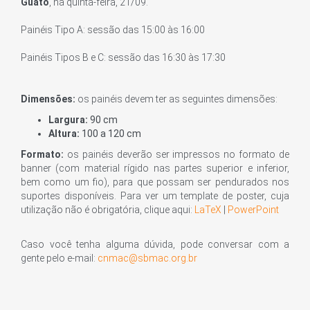
Guató
, na quinta-feira, 21/09.
Painéis Tipo A: sessão das 15:00 às 16:00
Painéis Tipos B e C: sessão das 16:30 às 17:30
Dimensões:
os painéis devem ter as seguintes dimensões:
Largura:
90 cm
Altura:
100 a 120 cm
Formato:
os painéis deverão ser impressos no formato de
banner (com material rígido nas partes superior e inferior,
bem como um fio), para que possam ser pendurados nos
suportes disponíveis. Para ver um template de poster, cuja
utilização não é obrigatória, clique aqui:
LaTeX
|
PowerPoint
Caso você tenha alguma dúvida, pode conversar com a
gente pelo e-mail:
cnmac@sbmac.org.br