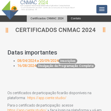
CNMAC
2024
XLIII Congresso Nacional de Matemática Aplicada e Computacional
16 a 20 de Setembro de 2024 - Centro de Convenções do Armação Resort
Toggl
- Porto de Galinhas - PE
Certificados CNMAC 2024
Contato
CERTIFICADOS CNMAC 2024
Datas importantes
08/04/2024 a 20/09/2024
Inscrições
16/08/2024
Divulgação da Programação Completa
Os certificados de participação ficarão disponíveis na
plataforma:
https://app.ciente.studio/
Para o certificado de participação: acesse
https://app.ciente.studio/
> faça login na plataforma > vá em