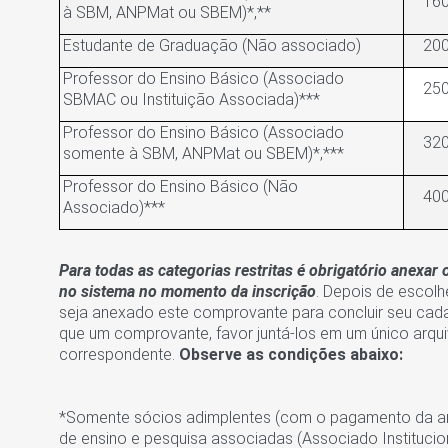
160
à SBM, ANPMat ou SBEM)*,**
Estudante de Graduação (Não associado)
200
Professor do Ensino Básico (Associado
250
SBMAC ou Instituição Associada)***
Professor do Ensino Básico (Associado
320
somente à SBM, ANPMat ou SBEM)*,***
Professor do Ensino Básico (Não
400
Associado)***
Para todas as categorias restritas é obrigatório anexa
no sistema no momento da inscrição
. Depois de escolh
seja anexado este comprovante para concluir seu cada
que um comprovante, favor juntá-los em um único arqu
correspondente.
Observe as condições abaixo:
*Somente sócios adimplentes (com o pagamento da anu
de ensino e pesquisa associadas (Associado Instituci