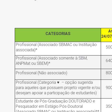
A
CATEGORIAS
24/07
Profissional (Associado SBMAC ou Instituição
500
associada)*
Profissional (Associado somente à SBM,
640
ANPMat ou SBEM)*
Profissional (Não associado)
800
Profissional (Categoria ♥
– opção sugerida
para aqueles que possuem projeto vigente e/ou
900
desejam apoiar a participação de estudantes)
Estudante de Pós-Graduação DOUTORADO e
Pesquisador em Estágio Pós-Doutoral
350
(Associado SBMAC ou Instituição associada)**