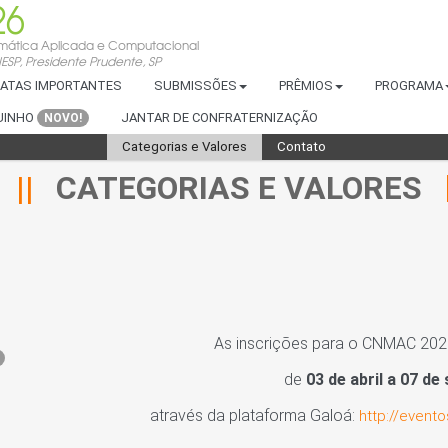
26
mática Aplicada e Computacional
SP, Presidente Prudente, SP
ATAS IMPORTANTES
SUBMISSÕES
PRÊMIOS
PROGRAMA
UINHO
JANTAR DE CONFRATERNIZAÇÃO
NOVO!
Categorias e Valores
Contato
CATEGORIAS E VALORES
As inscrições para o CNMAC 202
de
03 de abril a 07 d
através da plataforma Galoá:
http://event