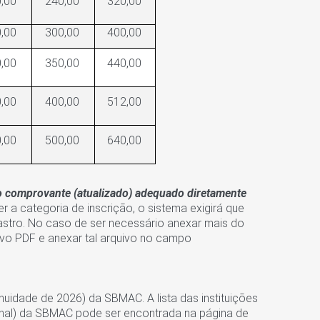
,00
240,00
320,00
,00
300,00
400,00
,00
350,00
440,00
,00
400,00
512,00
,00
500,00
640,00
r o comprovante (atualizado) adequado diretamente
er a categoria de inscrição, o sistema exigirá que
stro. No caso de ser necessário anexar mais do
ivo PDF e anexar tal arquivo no campo
idade de 2026) da SBMAC. A lista das instituições
onal) da SBMAC pode ser encontrada na página de