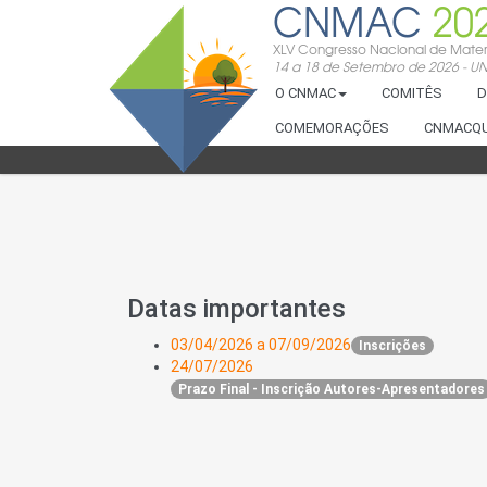
CNMAC
20
XLV Congresso Nacional de Mate
14 a 18 de Setembro de 2026 - UNE
O CNMAC
COMITÊS
D
COMEMORAÇÕES
CNMACQ
Datas importantes
03/04/2026 a 07/09/2026
Inscrições
24/07/2026
Prazo Final - Inscrição Autores-Apresentadores