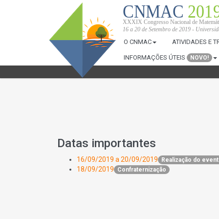
CNMAC
201
XXXIX Congresso Nacional de Matemáti
16 a 20 de Setembro de 2019 - Universi
O CNMAC
ATIVIDADES E 
INFORMAÇÕES ÚTEIS
NOVO!
Datas importantes
16/09/2019 a 20/09/2019
Realização do even
18/09/2019
Confraternização